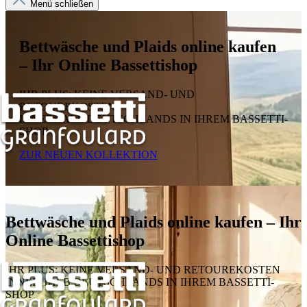
Menü schließen
Bettwäsche und Plaids online kaufen
– Ihr Online Bassettishop
IHR PLUS: KEINE VERSAND- UND
RETOUREKOSTEN
INNERHALB DEUTSCHLANDS IN IHREM BASSETTI-
SHOP
ZUR NEUEN KOLLEKTION
Bettwäsche und Plaids online kaufen – Ihr
Online Bassettishop
IHR PLUS: KEINE VERSAND- UND RETOUREKOSTEN
INNERHALB DEUTSCHLANDS IN IHREM BASSETTI-
SHOP