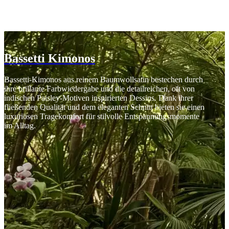
Bassetti Kimonos
Bassetti-Kimonos aus reinem Baumwollsatin bestechen durch
ihre brillante Farbwiedergabe und die detailreichen, oft von
indischen Paisley-Motiven inspirierten Dessins. Dank ihrer
fließenden Qualität und dem eleganten Schnitt bieten sie einen
luxuriösen Tragekomfort für stilvolle Entspannungsmomente
im Alltag.