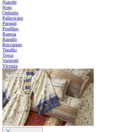
Nairobi
Noto
Oplontis
Pallavicino
Paraggi
Posillipo
Ragusa
Rapallo
Roccaraso
Tigullio
Tosca
Varigotti
Vicenza