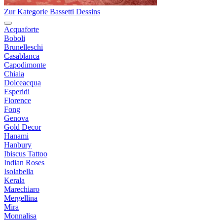
Zur Kategorie Bassetti Dessins
Acquaforte
Boboli
Brunelleschi
Casablanca
Capodimonte
Chiaia
Dolceacqua
Esperidi
Florence
Fong
Genova
Gold Decor
Hanami
Hanbury
Ibiscus Tattoo
Indian Roses
Isolabella
Kerala
Marechiaro
Mergellina
Mira
Monnalisa