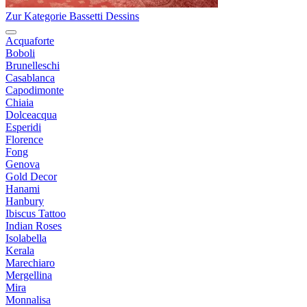
Zur Kategorie Bassetti Dessins
Acquaforte
Boboli
Brunelleschi
Casablanca
Capodimonte
Chiaia
Dolceacqua
Esperidi
Florence
Fong
Genova
Gold Decor
Hanami
Hanbury
Ibiscus Tattoo
Indian Roses
Isolabella
Kerala
Marechiaro
Mergellina
Mira
Monnalisa