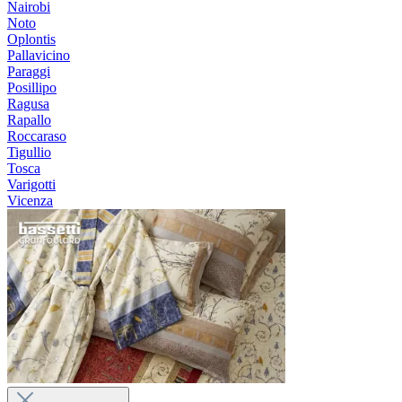
Nairobi
Noto
Oplontis
Pallavicino
Paraggi
Posillipo
Ragusa
Rapallo
Roccaraso
Tigullio
Tosca
Varigotti
Vicenza