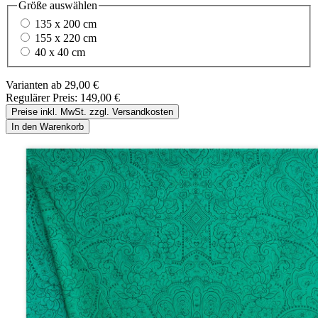
Größe
auswählen
135 x 200 cm
155 x 220 cm
40 x 40 cm
Varianten ab
29,00 €
Regulärer Preis:
149,00 €
Preise inkl. MwSt. zzgl. Versandkosten
In den Warenkorb