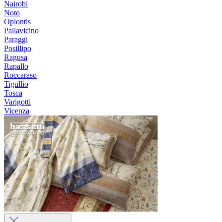
Nairobi
Noto
Oplontis
Pallavicino
Paraggi
Posillipo
Ragusa
Rapallo
Roccaraso
Tigullio
Tosca
Varigotti
Vicenza