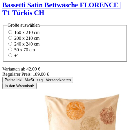
Bassetti Satin Bettwäsche FLORENCE |
T1 Türkis CH
Größe
auswählen
160 x 210 cm
200 x 210 cm
240 x 240 cm
50 x 70 cm
+
1
Varianten ab
42,00 €
Regulärer Preis:
189,00 €
Preise inkl. MwSt. zzgl. Versandkosten
In den Warenkorb