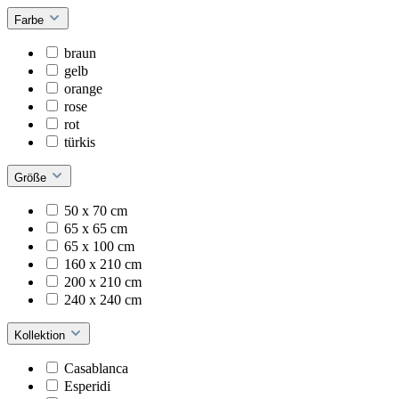
Farbe
braun
gelb
orange
rose
rot
türkis
Größe
50 x 70 cm
65 x 65 cm
65 x 100 cm
160 x 210 cm
200 x 210 cm
240 x 240 cm
Kollektion
Casablanca
Esperidi