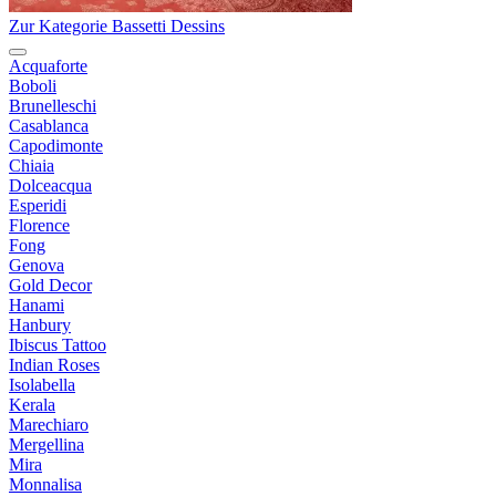
Zur Kategorie Bassetti Dessins
Acquaforte
Boboli
Brunelleschi
Casablanca
Capodimonte
Chiaia
Dolceacqua
Esperidi
Florence
Fong
Genova
Gold Decor
Hanami
Hanbury
Ibiscus Tattoo
Indian Roses
Isolabella
Kerala
Marechiaro
Mergellina
Mira
Monnalisa