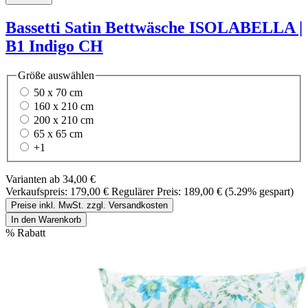
Bassetti Satin Bettwäsche ISOLABELLA |
B1 Indigo CH
Größe
auswählen
50 x 70 cm
160 x 210 cm
200 x 210 cm
65 x 65 cm
+
1
Varianten ab
34,00 €
Verkaufspreis:
179,00 €
Regulärer Preis:
189,00 €
(5.29% gespart)
Preise inkl. MwSt. zzgl. Versandkosten
In den Warenkorb
%
Rabatt