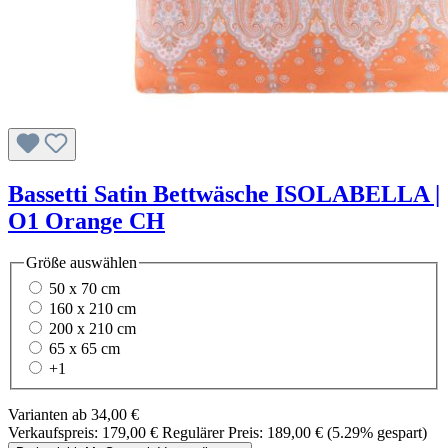
Bassetti Satin Bettwäsche ISOLABELLA |
O1 Orange CH
Größe
auswählen
50 x 70 cm
160 x 210 cm
200 x 210 cm
65 x 65 cm
+
1
Varianten ab
34,00 €
Verkaufspreis:
179,00 €
Regulärer Preis:
189,00 €
(5.29% gespart)