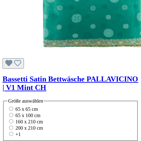
Bassetti Satin Bettwäsche PALLAVICINO
| V1 Mint CH
Größe
auswählen
65 x 65 cm
65 x 100 cm
160 x 210 cm
200 x 210 cm
+
1