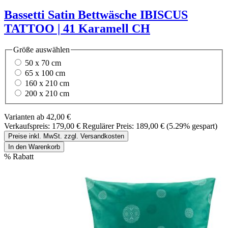
Bassetti Satin Bettwäsche IBISCUS
TATTOO | 41 Karamell CH
Größe
auswählen
50 x 70 cm
65 x 100 cm
160 x 210 cm
200 x 210 cm
Varianten ab
42,00 €
Verkaufspreis:
179,00 €
Regulärer Preis:
189,00 €
(5.29% gespart)
Preise inkl. MwSt. zzgl. Versandkosten
In den Warenkorb
%
Rabatt