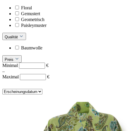
Floral
Gemustert
Geometrisch
Paisleymuster
Qualität
Baumwolle
Preis
Minimal
€
–
Maximal
€