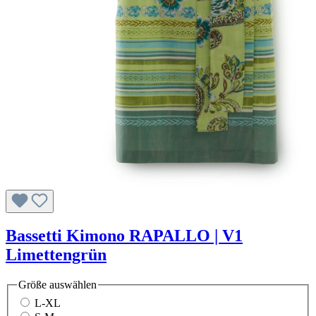
Bassetti Kimono RAPALLO | V1
Limettengrün
Größe
auswählen
L-XL