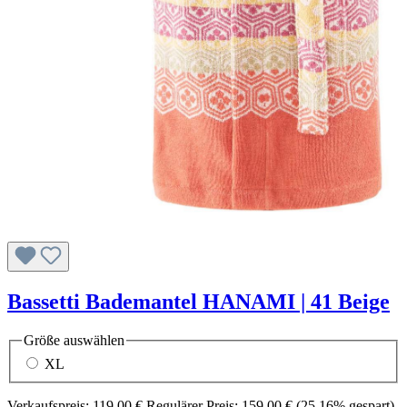
Bassetti Bademantel HANAMI | 41 Beige
Größe
auswählen
XL
Verkaufspreis:
119,00 €
Regulärer Preis:
159,00 €
(25.16% gespart)