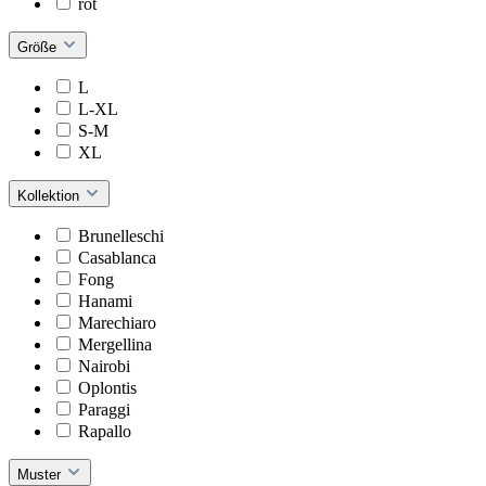
rot
Größe
L
L-XL
S-M
XL
Kollektion
Brunelleschi
Casablanca
Fong
Hanami
Marechiaro
Mergellina
Nairobi
Oplontis
Paraggi
Rapallo
Muster