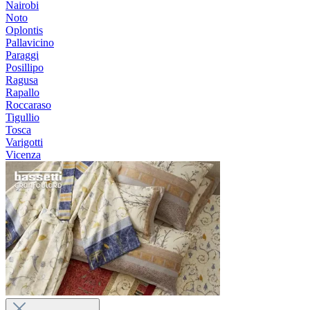
Nairobi
Noto
Oplontis
Pallavicino
Paraggi
Posillipo
Ragusa
Rapallo
Roccaraso
Tigullio
Tosca
Varigotti
Vicenza