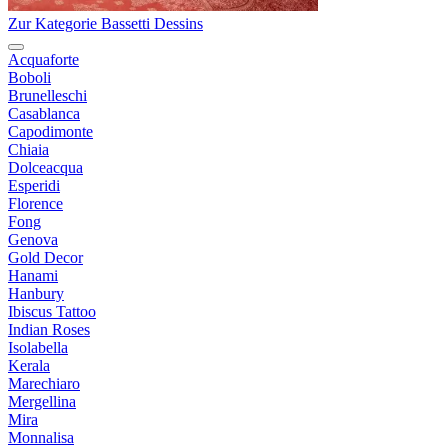
Zur Kategorie Bassetti Dessins
Acquaforte
Boboli
Brunelleschi
Casablanca
Capodimonte
Chiaia
Dolceacqua
Esperidi
Florence
Fong
Genova
Gold Decor
Hanami
Hanbury
Ibiscus Tattoo
Indian Roses
Isolabella
Kerala
Marechiaro
Mergellina
Mira
Monnalisa