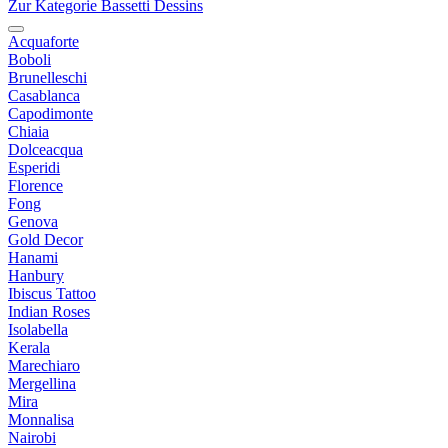
Zur Kategorie Bassetti Dessins
Acquaforte
Boboli
Brunelleschi
Casablanca
Capodimonte
Chiaia
Dolceacqua
Esperidi
Florence
Fong
Genova
Gold Decor
Hanami
Hanbury
Ibiscus Tattoo
Indian Roses
Isolabella
Kerala
Marechiaro
Mergellina
Mira
Monnalisa
Nairobi