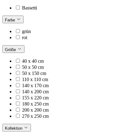
Bassetti
Farbe
grün
rot
Größe
40 x 40 cm
50 x 50 cm
50 x 150 cm
110 x 110 cm
140 x 170 cm
140 x 200 cm
155 x 220 cm
180 x 250 cm
200 x 200 cm
270 x 250 cm
Kollektion