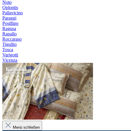
Noto
Oplontis
Pallavicino
Paraggi
Posillipo
Ragusa
Rapallo
Roccaraso
Tigullio
Tosca
Varigotti
Vicenza
Menü schließen