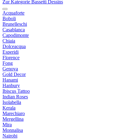
Zur Kategorie Bassetti Dessins
Acquaforte
Boboli
Brunelleschi
Casablanca
Capodimonte
Chiaia
Dolceacqua
Esperidi
Florence
Fong
Genova
Gold Decor
Hanami
Hanbury
Ibiscus Tattoo
Indian Roses
Isolabella
Kerala
Marechiaro
Mergellina
Mira
Monnalisa
Nairobi