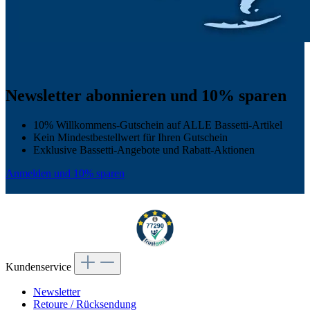
Newsletter abonnieren und 10% sparen
10% Willkommens-Gutschein auf ALLE Bassetti-Artikel
Kein Mindestbestellwert für Ihren Gutschein
Exklusive Bassetti-Angebote und Rabatt-Aktionen
Anmelden und 10% sparen
Kundenservice
Newsletter
Retoure / Rücksendung