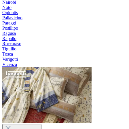
Nairobi
Noto
Oplontis
Pallavicino
Paraggi
Posillipo
Ragusa
Rapallo
Roccaraso
Tigullio
Tosca
Varigotti
Vicenza