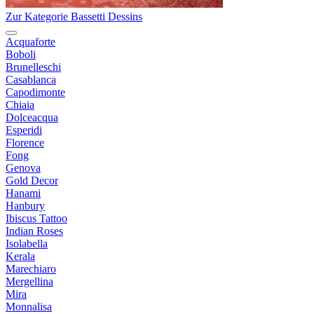
Zur Kategorie Bassetti Dessins
Acquaforte
Boboli
Brunelleschi
Casablanca
Capodimonte
Chiaia
Dolceacqua
Esperidi
Florence
Fong
Genova
Gold Decor
Hanami
Hanbury
Ibiscus Tattoo
Indian Roses
Isolabella
Kerala
Marechiaro
Mergellina
Mira
Monnalisa