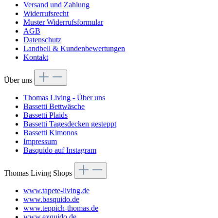
Versand und Zahlung
Widerrufsrecht
Muster Widerrufsformular
AGB
Datenschutz
Landbell & Kundenbewertungen
Kontakt
Über uns
Thomas Living - Über uns
Bassetti Bettwäsche
Bassetti Plaids
Bassetti Tagesdecken gesteppt
Bassetti Kimonos
Impressum
Basquido auf Instagram
Thomas Living Shops
www.tapete-living.de
www.basquido.de
www.teppich-thomas.de
www.exquido.de