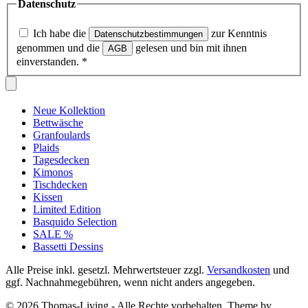
Datenschutz
Ich habe die
zur Kenntnis
Datenschutzbestimmungen
genommen und die
gelesen und bin mit ihnen
AGB
einverstanden.
*
Neue Kollektion
Bettwäsche
Granfoulards
Plaids
Tagesdecken
Kimonos
Tischdecken
Kissen
Limited Edition
Basquido Selection
SALE %
Bassetti Dessins
Alle Preise inkl. gesetzl. Mehrwertsteuer zzgl.
Versandkosten
und
ggf. Nachnahmegebühren, wenn nicht anders angegeben.
© 2026 Thomas-Living - Alle Rechte vorbehalten. Theme by