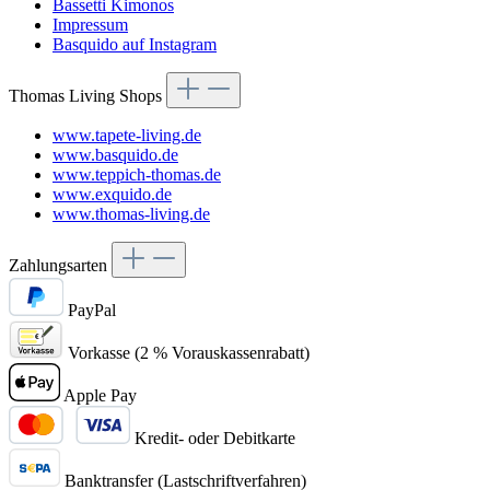
Bassetti Kimonos
Impressum
Basquido auf Instagram
Thomas Living Shops
www.tapete-living.de
www.basquido.de
www.teppich-thomas.de
www.exquido.de
www.thomas-living.de
Zahlungsarten
PayPal
Vorkasse (2 % Vorauskassenrabatt)
Apple Pay
Kredit- oder Debitkarte
Banktransfer (Lastschriftverfahren)