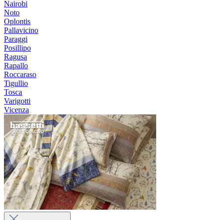
Nairobi
Noto
Oplontis
Pallavicino
Paraggi
Posillipo
Ragusa
Rapallo
Roccaraso
Tigullio
Tosca
Varigotti
Vicenza