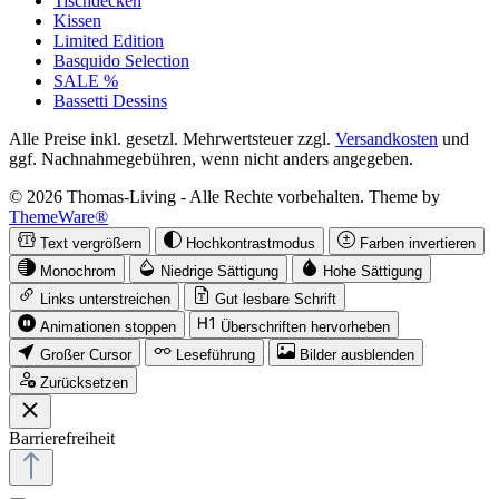
Tischdecken
Kissen
Limited Edition
Basquido Selection
SALE %
Bassetti Dessins
Alle Preise inkl. gesetzl. Mehrwertsteuer zzgl.
Versandkosten
und
ggf. Nachnahmegebühren, wenn nicht anders angegeben.
© 2026 Thomas-Living - Alle Rechte vorbehalten. Theme by
ThemeWare®
Text vergrößern
Hochkontrastmodus
Farben invertieren
Monochrom
Niedrige Sättigung
Hohe Sättigung
Links unterstreichen
Gut lesbare Schrift
Animationen stoppen
Überschriften hervorheben
Großer Cursor
Leseführung
Bilder ausblenden
Zurücksetzen
Barrierefreiheit