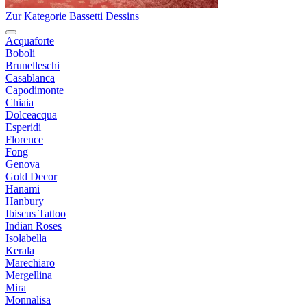
Zur Kategorie Bassetti Dessins
Acquaforte
Boboli
Brunelleschi
Casablanca
Capodimonte
Chiaia
Dolceacqua
Esperidi
Florence
Fong
Genova
Gold Decor
Hanami
Hanbury
Ibiscus Tattoo
Indian Roses
Isolabella
Kerala
Marechiaro
Mergellina
Mira
Monnalisa